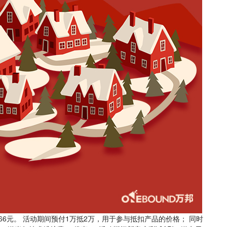
666元。 活动期间预付1万抵2万，用于参与抵扣产品的价格； 同时